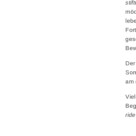
stif
möc
leb
For
ges
Bew
De
Som
am 
Vie
Beg
ride