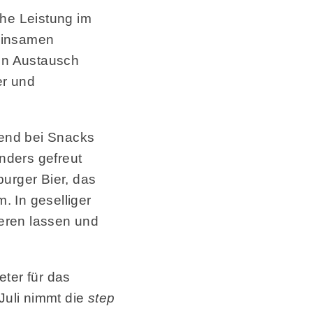
che Leistung im
meinsamen
en Austausch
er und
end bei Snacks
nders gefreut
burger Bier, das
. In geselliger
eren lassen und
ter für das
Juli nimmt die
step