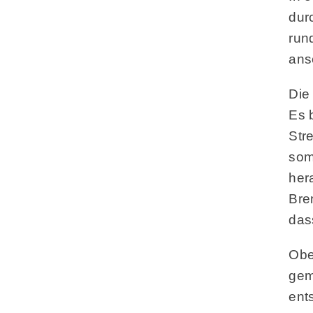
dur
run
ans
Die
Es 
Str
som
her
Bre
das
Obe
gem
ent