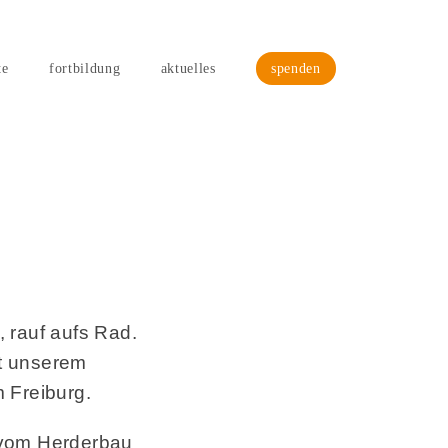
te
fortbildung
aktuelles
spenden
 rauf aufs Rad.
t unserem
 Freiburg.
 vom Herderbau