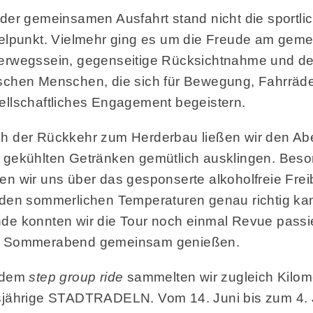
 der gemeinsamen Ausfahrt stand nicht die sportli
telpunkt. Vielmehr ging es um die Freude am ge
erwegssein, gegenseitige Rücksichtnahme und d
schen Menschen, die sich für Bewegung, Fahrräd
ellschaftliches Engagement begeistern.
h der Rückkehr zum Herderbau ließen wir den Ab
 gekühlten Getränken gemütlich ausklingen. Beso
en wir uns über das gesponserte alkoholfreie Frei
 den sommerlichen Temperaturen genau richtig kam
de konnten wir die Tour noch einmal Revue passi
 Sommerabend gemeinsam genießen.
 dem
step group ride
sammelten wir zugleich Kilome
sjährige STADTRADELN. Vom 14. Juni bis zum 4. 