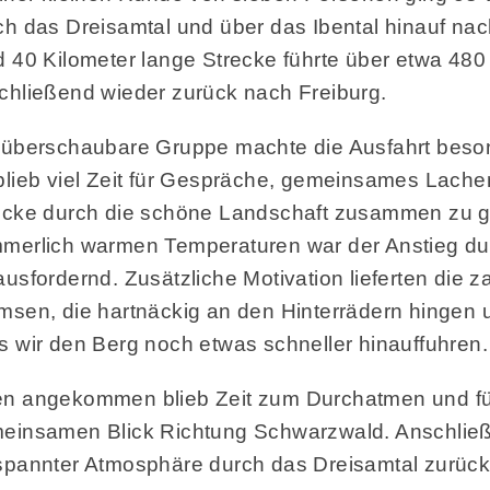
ch das Dreisamtal und über das Ibental hinauf nach
d 40 Kilometer lange Strecke führte über etwa 4
chließend wieder zurück nach Freiburg.
 überschaubare Gruppe machte die Ausfahrt beso
blieb viel Zeit für Gespräche, gemeinsames Lachen
ecke durch die schöne Landschaft zusammen zu g
merlich warmen Temperaturen war der Anstieg d
ausfordernd. Zusätzliche Motivation lieferten die z
msen, die hartnäckig an den Hinterrädern hingen u
s wir den Berg noch etwas schneller hinauffuhren.
n angekommen blieb Zeit zum Durchatmen und fü
einsamen Blick Richtung Schwarzwald. Anschließen
spannter Atmosphäre durch das Dreisamtal zurück