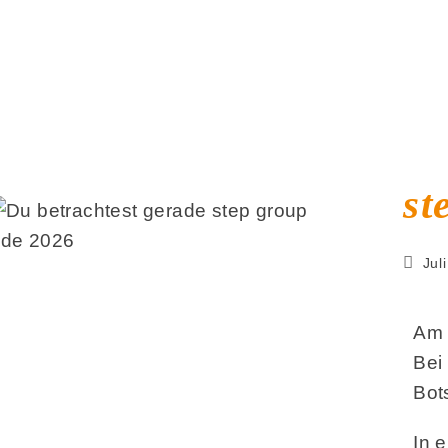
st
Jul
Am 
Bei
Bot
In 