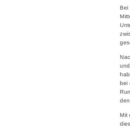
Bei
Mit
Unt
zwi
ges
Nac
und
hab
bei
Run
den
Mit
die