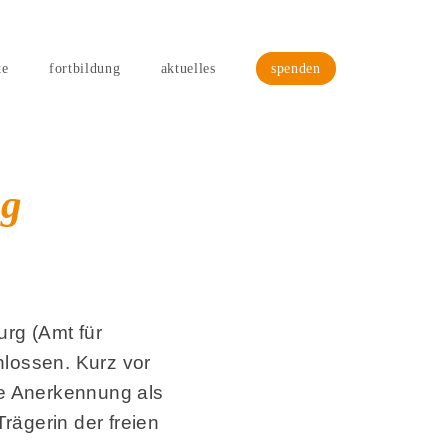
te
fortbildung
aktuelles
spenden
ng
urg (Amt für
hlossen. Kurz vor
ie Anerkennung als
rägerin der freien