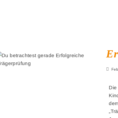
Er
Feb
Die
Kin
dem
„Tr