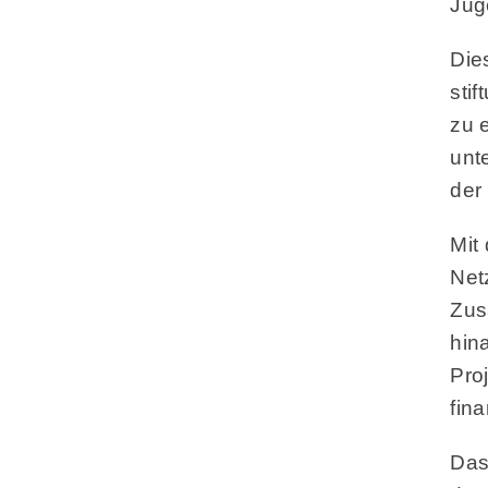
Juge
Die
sti
zu 
unt
der
Mit
Net
Zus
hina
Pro
fin
Das